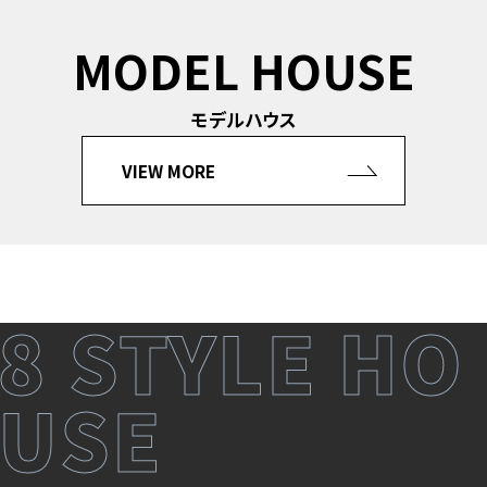
MODEL HOUSE
モデルハウス
VIEW MORE
8 STYLE HO
USE