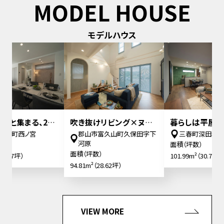
MODEL HOUSE
モデルハウス
階
吹き抜けリビング×ヌッ
暮らしは平屋、空間はもっ
郡山市富久山町久保田字下
三春町深田和
クのある暮らし
と自由な平屋風2階建て
河原
面
面積（坪数）
面積（坪数）
1
101.99m²（30.79坪）
94.81m²（28.62坪）
VIEW MORE