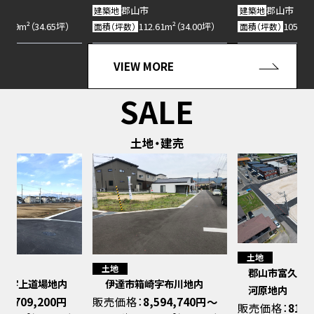
郡山市
郡山市
建築地
建築地
112.61m²（34.00坪）
105.40m²（31.82坪）
面積（坪数）
面積（坪数）
VIEW MORE
SALE
土地・建売
土地
土地
郡山市富久山町久保田字下
伊達市箱崎字布川地内
河原地内
販売価格：
8,594,740円〜
販売価格：
819万円〜