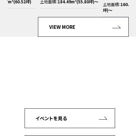
土地面積：
184.49m²(55.80坪)〜
土地面積：
160.54m² (48.56
坪)〜
VIEW MORE
デザイン・コスト・性能。
全てがベストな家づくりをするなら
県内No.1ビルダーの私たちにお任せください。
新築での家づくり、建売住宅、土地販売。
暮らしに関わることなら何でもお任せください。
イベントを見る