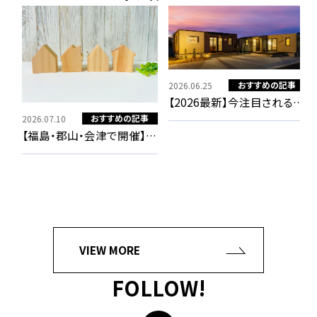
おすすめの記事
2026.06.25
【2026最新】今注目されるス
おすすめの記事
2026.07.10
モールハウス「SmALL（ス
【福島・郡山・会津で開催】夏
モール）」とは？郡山でミニ
家
の過ごしやすさを体験！「7つ
マリストな暮らしを叶える新
2
ン
の暮らしのスタイル」を五感
しい選択肢
で確かめる見学会の見どこ
ろ
VIEW MORE
FOLLOW!