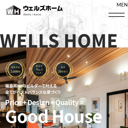
MEN
ホーム
最新情報
イベント
コンセプト
保証・サポート
注文住宅
リフォーム
おすすめの記事
企画住宅
施工事例
お知らせ
土地・建売
モデルハウス
福島県No.1ビルダーで叶える
会社案内
スタッフ紹介
SmALL
注文住宅
全てがベストバランスな家づくり
採用情報
土地
建売住宅
Price + Design + Quality =
Good House
建売
イベントを見る