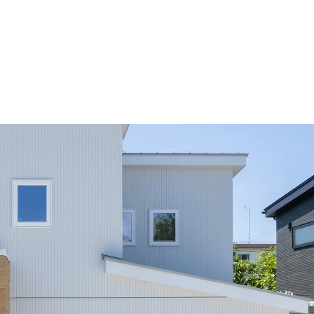
ホーム
最新
コンセ
おす
お知
注文
企画