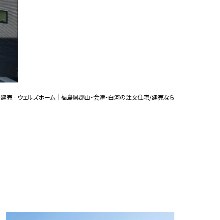
建売
モデルハウス
LL
注文住宅
建売住宅
案内
スタッフ紹介
情報
建売 - ウェルズホーム｜福島県郡山・会津・白河の注文住宅/建売なら