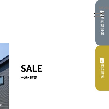
MEN
無
料
相
談
会
情報
イベント
SALE
資
料
請
プト
保証・サポート
求
土地・建売
すめの記事
らせ
住宅
リフォーム
住宅
施工事例