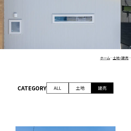
土地・
SmA
会社
土地
建売
採用
ホーム
土地・建売
CATEGORY
ALL
土地
建売