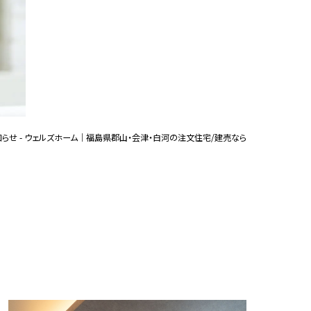
建売
モデルハウス
LL
注文住宅
建売住宅
案内
スタッフ紹介
情報
らせ - ウェルズホーム｜福島県郡山・会津・白河の注文住宅/建売なら