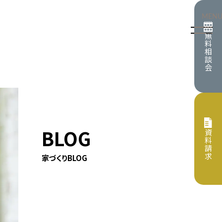
MEN
無
料
相
談
会
情報
イベント
BLOG
資
料
請
プト
保証・サポート
求
家づくりBLOG
すめの記事
らせ
住宅
リフォーム
住宅
施工事例