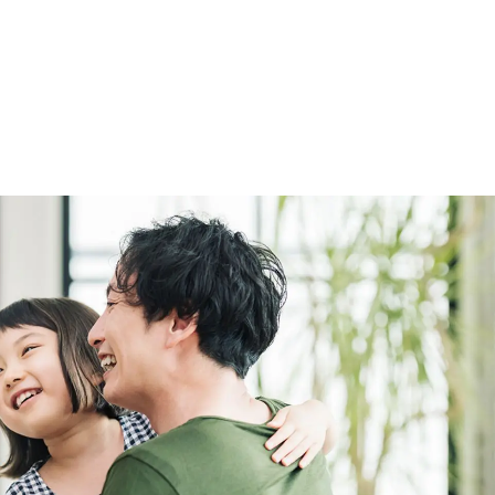
ホーム
最新
コンセ
おす
お知
注文
企画