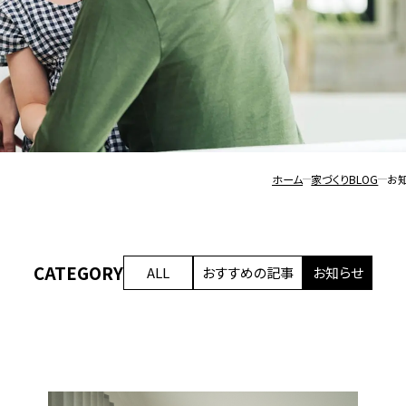
土地・
SmA
会社
土地
建売
採用
ホーム
家づくりBLOG
お知
CATEGORY
ALL
おすすめの記事
お知らせ