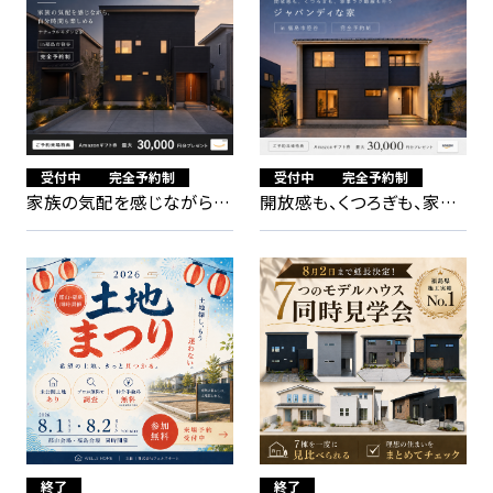
受付中
完全予約制
受付中
完全予約制
家族の気配を感じながら、
開放感も、くつろぎも、家事
自分時間も楽しめる ナチュ
ラク動線も叶う ジャパン
ラルモダンな家
ディな家
終了
終了