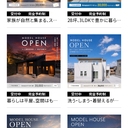
受付中
完全予約制
受付中
完全予約制
家族が自然と集まる、スカ
28坪、3LDKで豊かに暮らす
イバルコニーでくつろぐ2階
吹き抜けリビング×ヌック
リビングの家
のある家
受付中
完全予約制
受付中
完全予約制
暮らしは平屋、空間はもっ
洗う・しまう・着替えるがラ
と自由な 平屋風2階建て
クになる 家事動線の良いナ
チュラルハウス