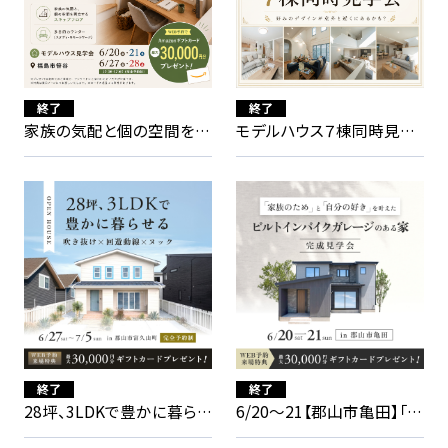
終了
終了
家族の気配と個の空間を両
モデルハウス７棟同時見学
立するスキップフロアのあ
会
る家
終了
終了
28坪、3LDKで豊かに暮らせ
6/20〜21【郡山市亀田】「家
る家見学会
族のため」と「自分の好き」