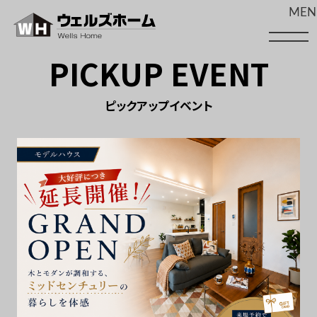
MEN
PICKUP EVENT
ホーム
最新情報
イベント
ピックアップイベント
コンセプト
保証・サポート
注文住宅
リフォーム
おすすめの記事
企画住宅
施工事例
お知らせ
土地・建売
モデルハウス
会社案内
スタッフ紹介
SmALL
注文住宅
採用情報
土地
建売住宅
建売
イベントを見る