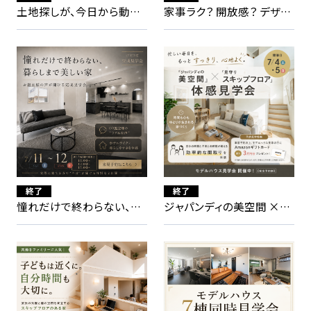
土地探しが、今日から動き
家事ラク？ 開放感？ デザイ
出す。ウェルズホームの土地
ン？7つの暮らしから選べる
まつり
見学会
終了
終了
憧れだけで終わらない、暮
ジャパンディの美空間 ×見
らしまで美しい家訪問見学
守りスキップフロアの家見
会
学会