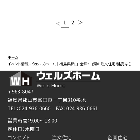
を叶えた、ビルトインバイク
ガレージのある家見学会
前
次
1
2
＞
＜
投
の
の
ペー
ペー
ジ
稿
ジ
の
ホーム
ペー
イベント情報 - ウェルズホーム｜福島県郡山・会津・白河の注文住宅/建売なら
ジ
送
〒963-8047
福島県郡山市富田東一丁目310番地
り
TEL：024-936-0660 FAX：024-936-0661
営業時間：9:00～18:00
定休日：水曜日
コンセプト
注文住宅
企画住宅