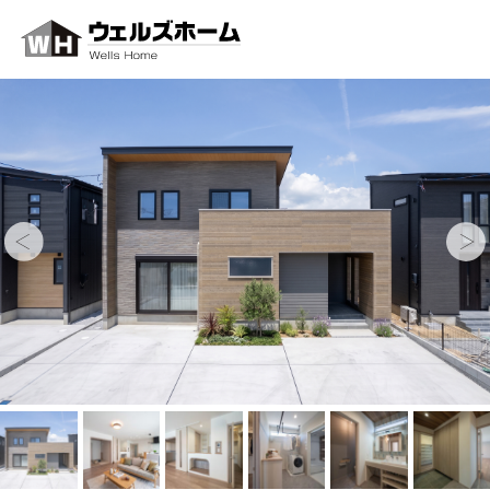
MEN
ホーム
最新情報
イベント
コンセプト
保証・サポート
注文住宅
リフォーム
おすすめの記事
企画住宅
施工事例
お知らせ
土地・建売
モデルハウス
会社案内
スタッフ紹介
SmALL
注文住宅
採用情報
土地
建売住宅
建売
イベントを見る