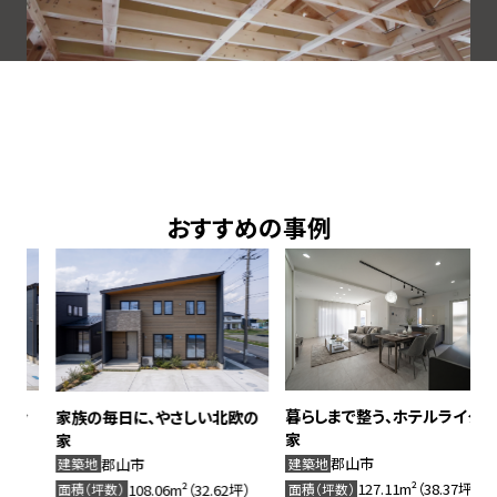
PICK UP
おすすめの事例
暮らしまで整う、ホテルライクな
家族の毎日に、やさしい北欧の
家
家
郡山市
郡山市
建築地
建築地
127.11m²（38.37坪）
108.06m²（32.62坪）
面積（坪数）
面積（坪数）