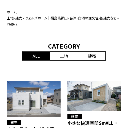
無料パンフレットプレゼント
ホーム
土地・建売 - ウェルズホーム｜福島県郡山・会津・白河の注文住宅/建売なら -
Page 2
無料相談会を予約する
CATEGORY
ALL
土地
建売
Instagramから問い合わせ
フリーダイヤル
建売
プライバシーポリシー
小さな快適空間SmALL 2
建売