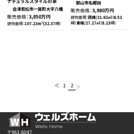
ナチュラルスタイルの家
棟
郡山市名郷田
会津若松市一箕町大字八幡
販売価格：
3,980万円
販売価格：
3,850万円
建物面積：
西棟/21.62㎡（6.52
坪）東棟/27.27㎡（8.23坪）
建物面積：
107.23m²(32.37坪）
次
前
＜
1
2
＞
投
の
の
ペー
ペー
ジ
ジ
稿
の
ペー
〒963-8047