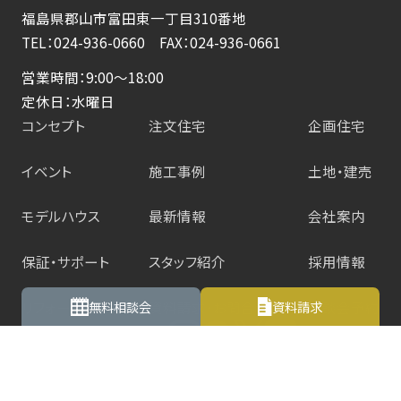
ジ
福島県郡山市富田東一丁目310番地
TEL：024-936-0660 FAX：024-936-0661
送
営業時間：9:00～18:00
り
定休日：水曜日
コンセプト
注文住宅
企画住宅
イベント
施工事例
土地・建売
モデルハウス
最新情報
会社案内
保証・サポート
スタッフ紹介
採用情報
無料相談会
資料請求
リフォーム
資料請求・お問合せ
相談会予約
プライバシーポリシー