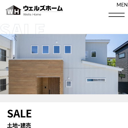
MEN
ホーム
最新情報
イベント
コンセプト
保証・サポート
注文住宅
リフォーム
おすすめの記事
企画住宅
施工事例
お知らせ
土地・建売
モデルハウス
会社案内
スタッフ紹介
SmALL
注文住宅
採用情報
土地
建売住宅
建売
SALE
イベントを見る
土地・建売