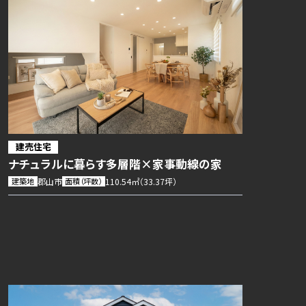
建売住宅
ナチュラルに暮らす多層階×家事動線の家
建築地
郡山市
面積（坪数）
110.54㎡（33.37坪）