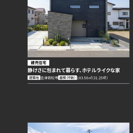
建売住宅
静けさに包まれて暮らす、ホテルライクな家
建築地
会津若松市
面積（坪数）
103.50㎡（31.25坪）