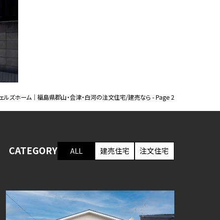
建売
モデルハウス
LL
注文住宅
建売住宅
案内
スタッフ紹介
情報
ウェルズホーム｜福島県郡山・会津・白河の注文住宅/建売なら - Page 2
CATEGORY
ALL
建売住宅
注文住宅