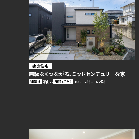
建売住宅
無駄なくつながる、ミッドセンチュリーな家
建築地
郡山市
面積（坪数）
100.69㎡（30.45坪）