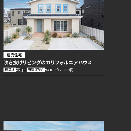
建売住宅
吹き抜けリビングのカリフォルニアハウス
建築地
郡山市
面積（坪数）
94.81㎡（28.68坪）