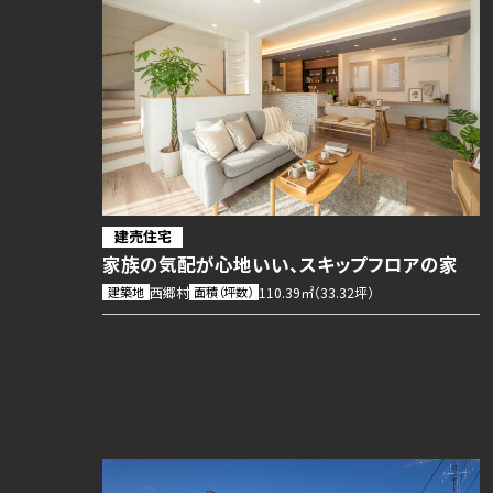
建売住宅
家族の気配が心地いい、スキップフロアの家
建築地
西郷村
面積（坪数）
110.39㎡（33.32坪）