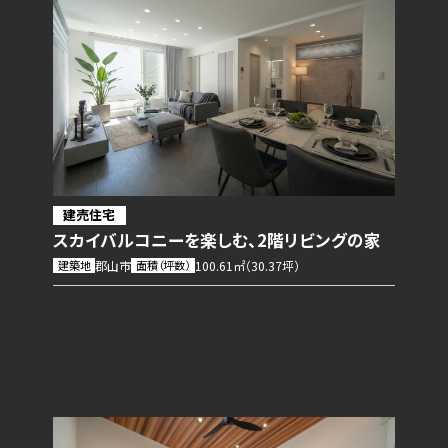
建売住宅
スカイバルコニーを楽しむ、2階リビングの家
建築地
郡山市
面積（坪数）
100.61㎡（30.37坪）