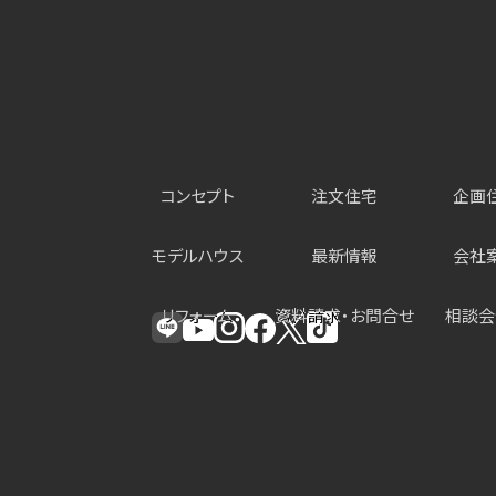
ジ
稿
ジ
の
ペー
ジ
送
コンセプト
注文住宅
企画
り
モデルハウス
最新情報
会社
リフォーム
資料請求・お問合せ
相談会