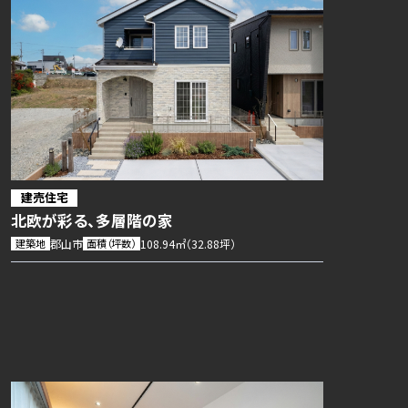
建売住宅
北欧が彩る、多層階の家
建築地
郡山市
面積（坪数）
108.94㎡（32.88坪）