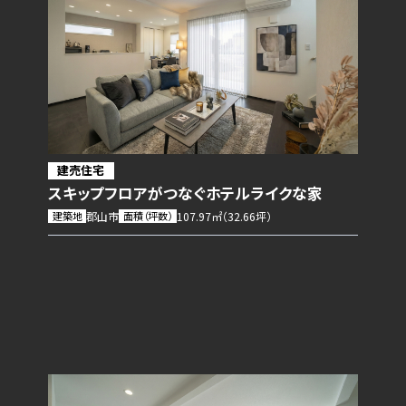
建売住宅
スキップフロアがつなぐホテルライクな家
建築地
郡山市
面積（坪数）
107.97㎡（32.66坪）