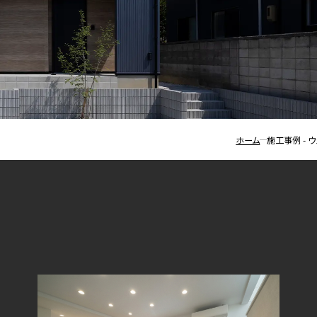
土地・
SmA
会社
土地
建売
採用
ホーム
施工事例 - 