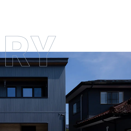
ホーム
最新
コンセ
おす
お知
注文
企画