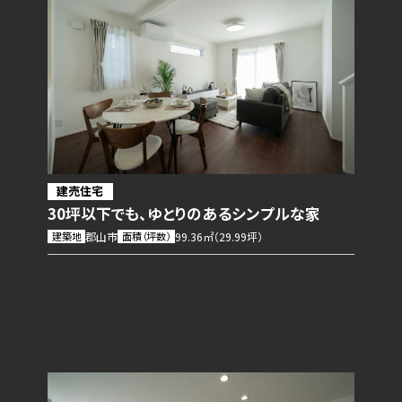
建売住宅
30坪以下でも、ゆとりのあるシンプルな家
建築地
郡山市
面積（坪数）
99.36㎡（29.99坪）