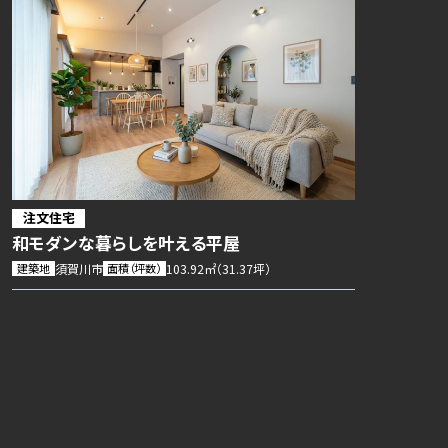
注文住宅
和モダンな暮らしを叶える平屋
建築地
須賀川市
面積（坪数）
103.92㎡（31.37坪）