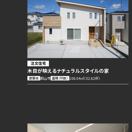
注文住宅
木目が映えるナチュラルスタイルの家
建築地
郡山市
面積（坪数）
108.04㎡（32.62坪）