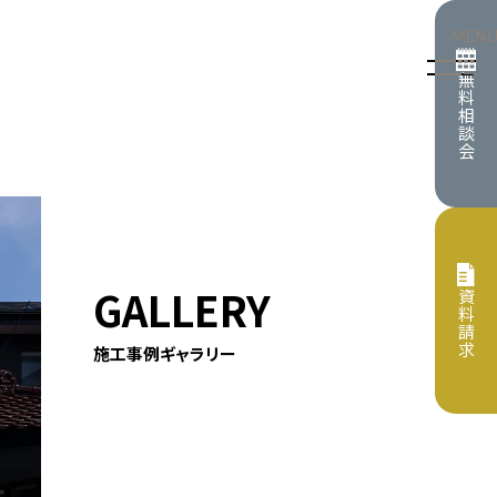
MEN
無
料
相
談
会
情報
イベント
GALLERY
資
料
請
プト
保証・サポート
求
施工事例ギャラリー
すめの記事
らせ
住宅
リフォーム
住宅
施工事例