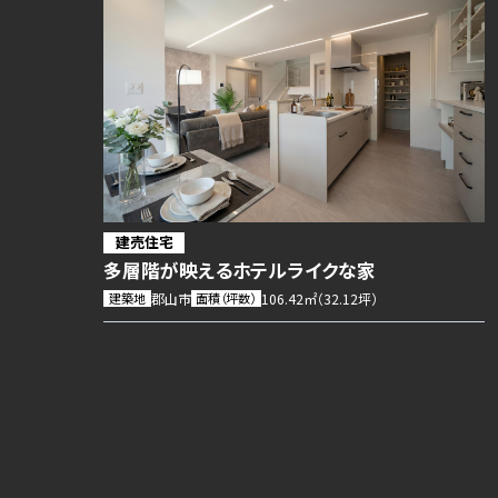
建売住宅
多層階が映えるホテルライクな家
建築地
郡山市
面積（坪数）
106.42㎡（32.12坪）