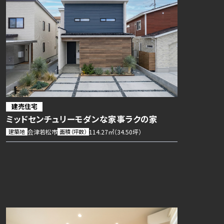
建売住宅
ミッドセンチュリーモダンな家事ラクの家
建築地
会津若松市
面積（坪数）
114.27㎡（34.50坪）