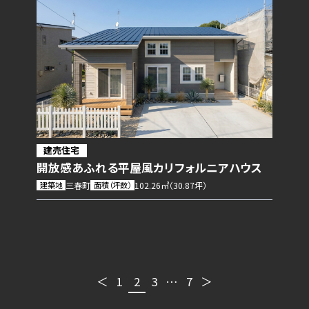
建売住宅
開放感あふれる平屋風カリフォルニアハウス
建築地
三春町
面積（坪数）
102.26㎡（30.87坪）
前
次
＜
1
2
3
…
7
＞
投
の
の
ペー
ペー