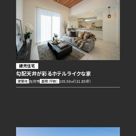
建売住宅
勾配天井が彩るホテルライクな家
建築地
白河市
面積（坪数）
105.50㎡（31.85坪）