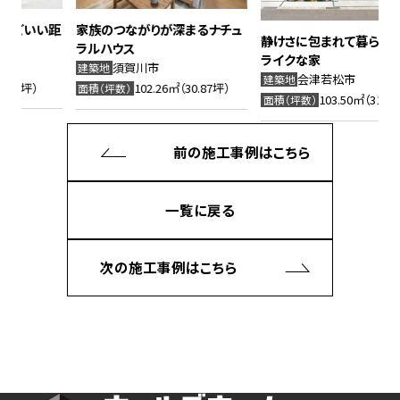
距
家族のつながりが深まるナチュ
静けさに包まれて暮らす、ホテル
ラルハウス
ライクな家
須賀川市
建築地
会津若松市
建築地
102.26㎡（30.87坪）
面積（坪数）
103.50㎡（31.25坪）
面積（坪数）
前の施工事例は
こちら
一覧に戻る
次の施工事例は
こちら