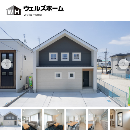
MEN
ホーム
最新情報
イベント
コンセプト
保証・サポート
注文住宅
リフォーム
おすすめの記事
企画住宅
施工事例
お知らせ
土地・建売
モデルハウス
会社案内
スタッフ紹介
SmALL
注文住宅
採用情報
土地
建売住宅
建売
イベントを見る