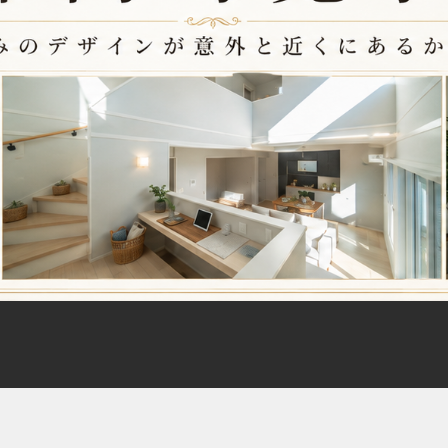
土地・
SmA
会社
土地
建売
採用