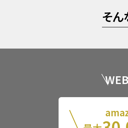
そん
WE
ama
30,
最大