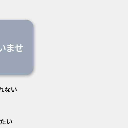
いませ
れない
きたい