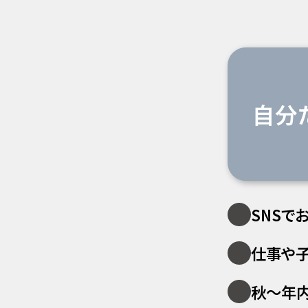
自分
SNSで
仕事や子
秋〜年内