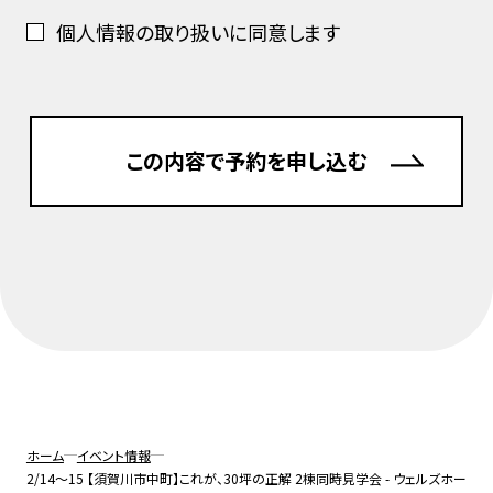
に当社で保有し利用させて頂いている個人情報に
個人情報の取り扱いに同意します
つきましても、本方針に従ってご利用者様の個人情
報の取り扱いを実施致します。
当社について
名称：株式会社ウェルズホーム
住所：〒963-8047 福島県郡山市富田東一丁目31
0番地
代表者の氏名：代表取締役社長 臼井 泉
個人情報の取り扱いについて
（１）個人情報の取得
当社は個人情報を適法かつ公正な手段により収集
致します。ご利用者様に個人情報の提供をお願いす
る場合は、事前に収集の目的、利用の内容を開示し
ホーム
イベント情報
た上で、当社の正当な事業の範囲内で、その目的の
2/14〜15 【須賀川市中町】これが、30坪の正解 2棟同時見学会 - ウェルズホー