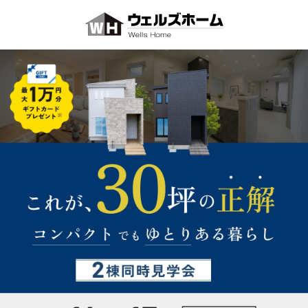
ホーム
最新情報
イベント
コンセプト
保証・サポート
注文住宅
リフォーム
おすすめの記事
企画住宅
施工事例
お知らせ
土地・建売
モデルハウス
会社案内
スタッフ紹介
SmALL
注文住宅
採用情報
土地
建売住宅
建売
イベントを見る