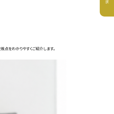
求
建売
モデルハウス
LL
注文住宅
建売住宅
案内
スタッフ紹介
情報
較視点をわかりやすくご紹介します。