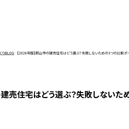
くりBLOG
【2026年版】郡山市の建売住宅はどう選ぶ？失敗しないための3つの比較ポイ
ホーム
最新
コンセ
市の建売住宅はどう選ぶ？失敗しないた
おす
お知
注文
企画