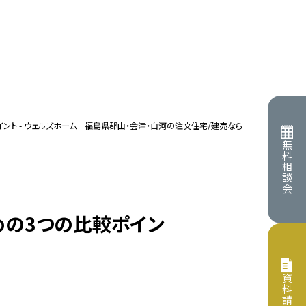
MEN
ント - ウェルズホーム｜福島県郡山・会津・白河の注文住宅/建売なら
無
料
相
情報
イベント
談
会
プト
保証・サポート
めの3つの比較ポイン
すめの記事
らせ
住宅
リフォーム
資
住宅
施工事例
料
請