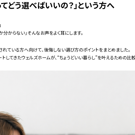
てどう選べばいいの？」という方へ
土地・
SmA
会社
」
土地
か分からない」そんなお声をよく耳にします。
建売
採用
されている方へ向けて、後悔しない選び方のポイントをまとめました。
トしてきたウェルズホームが、“ちょうどいい暮らし”を叶えるための比